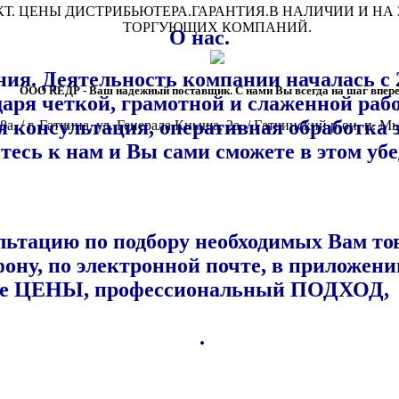
. ЦЕНЫ ДИСТРИБЬЮТЕРА.ГАРАНТИЯ.В НАЛИЧИИ И НА
ТОРГУЮЩИХ КОМПАНИЙ.
О нас.
ия. Деятельность компании
началась с 
ООО КЕДР - Ваш надежный поставщик. С нами Вы всегда на шаг впере
одаря четкой, грамотной и слаженной раб
ая консультация, оперативная обработка 
28а. / г. Гатчина, ул. Генерала Кныша, 2а. / Гатчинский р-он, п. 
тесь к нам и Вы сами сможете в этом убе
тацию по подбору необходимых Вам тов
фону, по электронной почте, в приложен
шие ЦЕНЫ, профессиональный ПОДХОД,
.