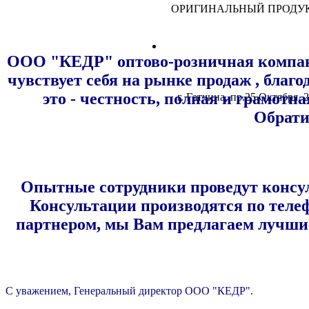
ОРИГИНАЛЬНЫЙ ПРОДУКТ
ООО "КЕДР" оптово-розничная компан
чувствует себя на рынке продаж , благ
это - честность, полная и грамотн
г. Гатчина, пр.25 Октября, 
Обрати
Опытные сотрудники проведут консуль
Консультации производятся по теле
партнером, мы Вам предлагаем луч
С уважением, Генеральный директор ООО "КЕДР".