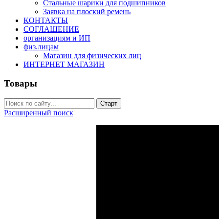
Стальные шарики для подшипников
Заявка на плоский ремень
КОНТАКТЫ
СОГЛАШЕНИЕ
организациям и ИП
физ.лицам
Магазин для физических лиц
ИНТЕРНЕТ МАГАЗИН
Товары
Расширенный поиск
Если требуется технический
+79219422521 или email.
МЕНЕ