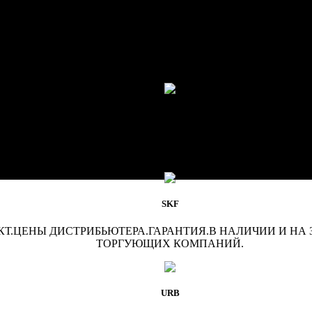
в г. Гатчина возможна оплата при получении.Если требуется техн
фицированным специалистом в приложении МАХ +79219422521 и
змеры диаметров. Специалист оперативно и профессионально под
под заказ.
FAG / INA / NSK / KOYO / NACHI
. ЦЕНЫ ДИСТРИБЬЮТЕРА.ГАРАНТИЯ.В НАЛИЧИИ И НА 
ТОРГУЮЩИХ КОМПАНИЙ.
SKF
Т.ЦЕНЫ ДИСТРИБЬЮТЕРА.ГАРАНТИЯ.В НАЛИЧИИ И НА 
ТОРГУЮЩИХ КОМПАНИЙ.
URB