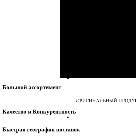
Для товара из наличия 
осуществляется нашим квали
по фото с трех сторон + ра
ОРИГИНАЛЬНЫЙ ПРОДУКТ
Большой ассортимент
30.000
свыше
наименований товара.
ОРИГИНАЛЬНЫЙ ПРОДУК
Качество и Конкурентность
Быстрая география поставок