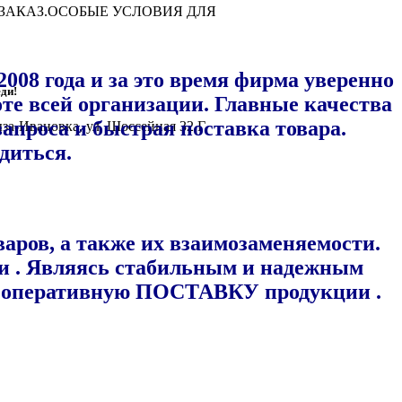
 ЗАКАЗ.ОСОБЫЕ УСЛОВИЯ ДЛЯ
2008 года и за это время фирма уверенно
ди!
оте всей организации. Главные качества
запроса и быстрая поставка товара.
Мыза-Ивановка, ул. Шоссейная 32 Г.
диться.
аров, а также их взаимозаменяемости.
ии
. Являясь стабильным и надежным
 оперативную ПОСТАВКУ продукции .