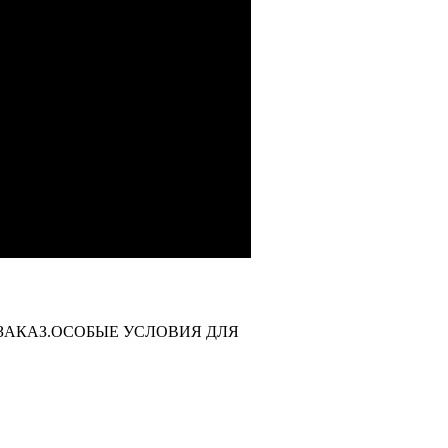
ический подбор товара, то он
ли email. Например по номеру или
берет нужный товар из наличия или
ЗАКАЗ. ОСОБЫЕ УСЛОВИЯ ДЛЯ
ЗАКАЗ.ОСОБЫЕ УСЛОВИЯ ДЛЯ