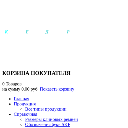
ООО КЕДР
-
К
а
чество-
Е
динение-
Д
вижение-
Р
езультат-
Телефон:
+7 921-942-25-21 (+MAX), +
7 (
812) 642-25-02
Электронная почта:
info@kedrspb-shop.ru
г. Гатчина: ПН-ЧТ 08.00-17.00ч, ПТ 08.00-16.00ч, СБ-ВСК 10.0
КОРЗИНА ПОКУПАТЕЛЯ
0 Товаров
на сумму
0.00 руб.
Показать корзину
Главная
Продукция
Все типы продукции
Справочная
Размеры клиновых ремней
Обозначения букв SKF