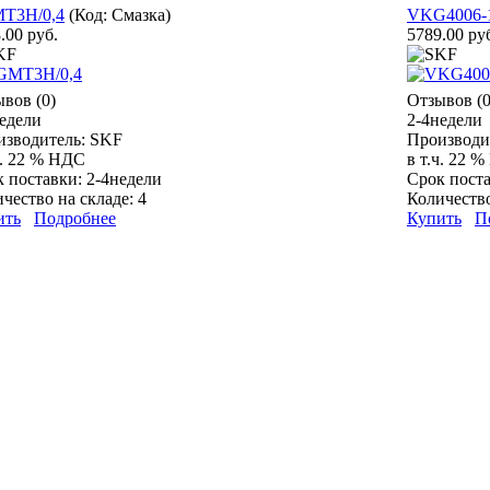
T3H/0,4
(Код:
Смазка
)
VKG4006-
.00 руб.
5789.00 ру
вов (0)
Отзывов (0
едели
2-4недели
изводитель:
SKF
Производи
ч. 22 % НДС
в т.ч. 22 
к поставки:
2-4недели
Срок пост
чество на складе:
4
Количество
ить
Подробнее
Купить
П