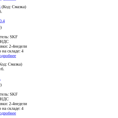
4
(Код:
Смазка
)
б.
)
тель:
SKF
% НДС
авки:
2-4недели
 на складе:
4
одробнее
Код:
Смазка
)
уб.
)
тель:
SKF
% НДС
авки:
2-4недели
 на складе:
4
одробнее