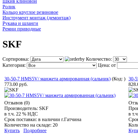
Шкив клиновой
Ролик
Кольцо круглое резиновое
Инструмент монтаж (демонтаж)
Рукава и шланги
Ремни приводные
SKF
Сортировка:
Количество:
Категория:
Цена:
от
30-50-7 HMS5V/ манжета армированная (сальник)
(Код:
)
30-5
773.00 руб.
828.
Отзывов (0)
Отзы
Производитель:
SKF
Про
в т.ч. 22 % НДС
в т.
Срок поставки:
в наличии г.Гатчина
Сро
Количество на складе:
20
Коли
Купить
Подробнее
Куп