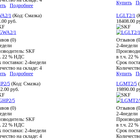
Купить
П
ить
Подробнее
A2/1
(Код:
Смазка
)
LGLT2/1
(
.00 руб.
18408.00 р
вов (0)
Отзывов (0
едели
2-4недели
изводитель:
SKF
Производи
ч. 22 % НДС
в т.ч. 22 
к поставки:
2-4недели
Срок пост
чество на складе:
4
Количество
ить
Подробнее
Купить
П
P2/5
(Код:
Смазка
)
LGMT2/5
2.00 руб.
19890.00 р
вов (0)
Отзывов (0
едели
2-4недели
изводитель:
SKF
Производи
ч. 22 % НДС
в т.ч. 22 
к поставки:
2-4недели
Срок пост
чество на складе:
4
Количество