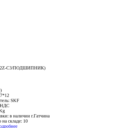
2Z-C3/ПОДШИПНИК
)
)
47*12
тель:
SKF
% НДС
 Kg
авки:
в наличии г.Гатчина
 на складе:
10
одробнее