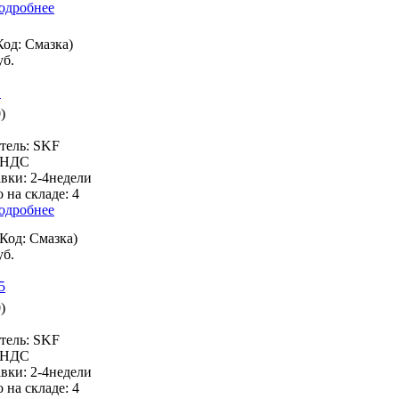
одробнее
Код:
Смазка
)
уб.
)
тель:
SKF
% НДС
авки:
2-4недели
 на складе:
4
одробнее
(Код:
Смазка
)
уб.
)
тель:
SKF
% НДС
авки:
2-4недели
 на складе:
4