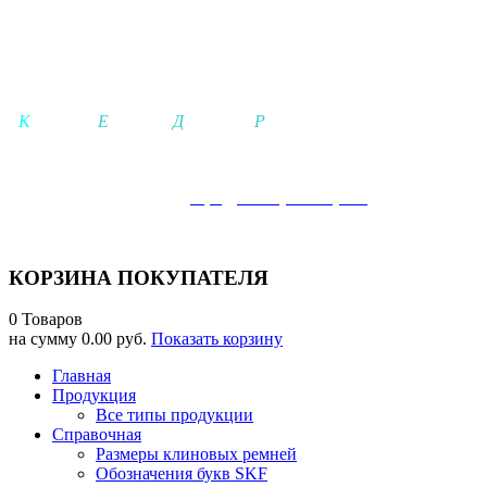
ООО КЕДР
-
К
а
чество-
Е
динение-
Д
вижение-
Р
езультат-
Телефон:
+7 921-942-25-21 (+MAX), +
7 (
812) 642-25-02
Электронная почта:
info@kedrspb-shop.ru
г. Гатчина: ПН-ЧТ 08.00-17.00ч, ПТ 08.00-16.00ч, СБ-ВСК 10.0
КОРЗИНА ПОКУПАТЕЛЯ
0 Товаров
на сумму
0.00 руб.
Показать корзину
Главная
Продукция
Все типы продукции
Справочная
Размеры клиновых ремней
Обозначения букв SKF