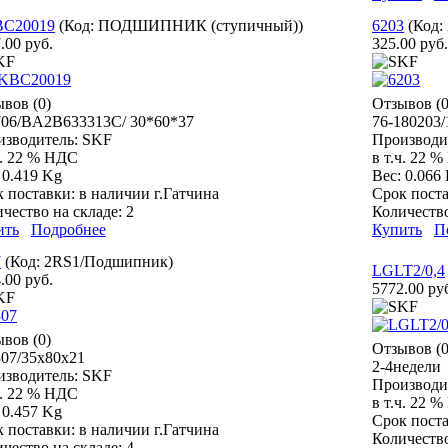
C20019
(Код:
ПОДШИПНИК (ступичный)
)
6203
(Код:
.00 руб.
325.00 руб.
вов (0)
Отзывов (0
706/BA2B633313C/ 30*60*37
76-180203
изводитель:
SKF
Производи
ч. 22 % НДС
в т.ч. 22 
:
0.419 Kg
Вес:
0.066
к поставки:
в наличии г.Гатчина
Срок пост
чество на складе:
2
Количество
ить
Подробнее
Купить
П
7
(Код:
2RS1/Подшипник
)
LGLT2/0,4
.00 руб.
5772.00 ру
вов (0)
Отзывов (0
07/35x80x21
2-4недели
изводитель:
SKF
Производи
ч. 22 % НДС
в т.ч. 22 
:
0.457 Kg
Срок пост
к поставки:
в наличии г.Гатчина
Количество
чество на складе:
4