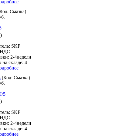
одробнее
(Код:
Смазка
)
уб.
)
тель:
SKF
% НДС
авки:
2-4недели
 на складе:
4
одробнее
5
(Код:
Смазка
)
уб.
)
тель:
SKF
% НДС
авки:
2-4недели
 на складе:
4
одробнее