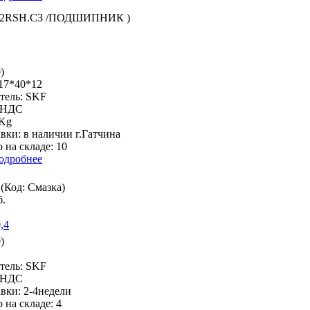
2RSH.C3 /ПОДШИПНИК
)
)
/17*40*12
тель:
SKF
% НДС
 Kg
авки:
в наличии г.Гатчина
 на складе:
10
одробнее
(Код:
Смазка
)
б.
)
тель:
SKF
% НДС
авки:
2-4недели
 на складе:
4