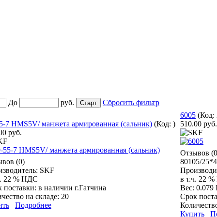
До
руб.
Сбросить фильтр
6005
(Код:
5-7 HMS5V/ манжета армированная (сальник)
(Код:
)
510.00 руб.
00 руб.
Отзывов (0
вов (0)
80105/25*
изводитель:
SKF
Производи
ч. 22 % НДС
в т.ч. 22 
к поставки:
в наличии г.Гатчина
Вес:
0.079
чество на складе:
20
Срок пост
ить
Подробнее
Количество
Купить
П