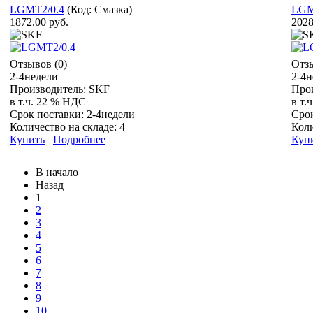
LGMT2/0.4
(Код:
Смазка
)
LGM
1872.00 руб.
2028
Отзывов (0)
Отзы
2-4недели
2-4н
Производитель:
SKF
Про
в т.ч. 22 % НДС
в т.
Срок поставки:
2-4недели
Сро
Количество на складе:
4
Коли
Купить
Подробнее
Куп
В начало
Назад
1
2
3
4
5
6
7
8
9
10