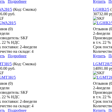
ить
Подробнее
Купить
П
A2H/5
(Код:
Смазка
)
LGHB2/5
6.00 руб.
30732.00 р
вов (0)
Отзывов (0
едели
2-4недели
изводитель:
SKF
Производи
ч. 22 % НДС
в т.ч. 22 
к поставки:
2-4недели
Срок пост
чество на складе:
4
Количество
ить
Подробнее
Купить
П
T3H/5
(Код:
Смазка
)
LGMT2H/
0.00 руб.
14091.00 р
вов (0)
Отзывов (0
едели
2-4недели
изводитель:
SKF
Производи
ч. 22 % НДС
в т.ч. 22 
к поставки:
2-4недели
Срок пост
чество на складе:
4
Количество
ить
Подробнее
Купить
П