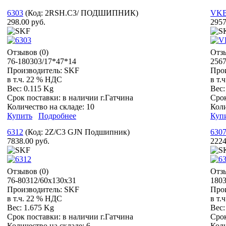
6303
(Код:
2RSH.С3/ ПОДШИПНИК
)
VKB
298.00 руб.
2957
Отзывов (0)
Отзы
76-180303/17*47*14
256
Производитель:
SKF
Про
в т.ч. 22 % НДС
в т.
Вес:
0.115 Kg
Вес
Срок поставки:
в наличии г.Гатчина
Сро
Количество на складе:
10
Коли
Купить
Подробнее
Куп
6312
(Код:
2Z/C3 GJN Подшипник
)
630
7838.00 руб.
2224
Отзывов (0)
Отзы
76-80312/60x130x31
1803
Производитель:
SKF
Про
в т.ч. 22 % НДС
в т.
Вес:
1.675 Kg
Вес
Срок поставки:
в наличии г.Гатчина
Сро
Количество на складе:
6
Коли