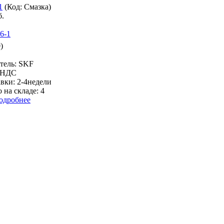
1
(Код:
Смазка
)
б.
)
тель:
SKF
% НДС
авки:
2-4недели
 на складе:
4
одробнее